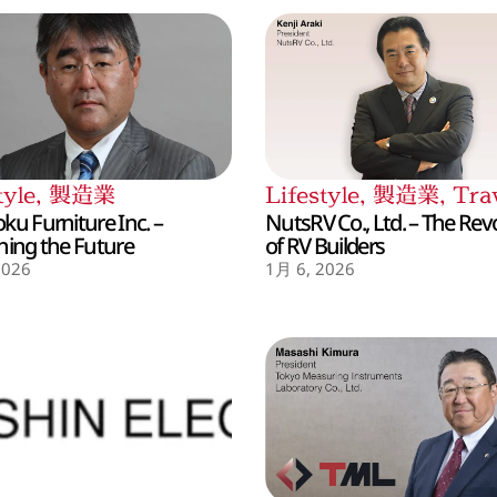
tyle
,
製造業
Lifestyle
,
製造業
,
Tra
ku Furniture Inc. –
NutsRV Co., Ltd. – The Rev
hing the Future
of RV Builders
2026
1月 6, 2026