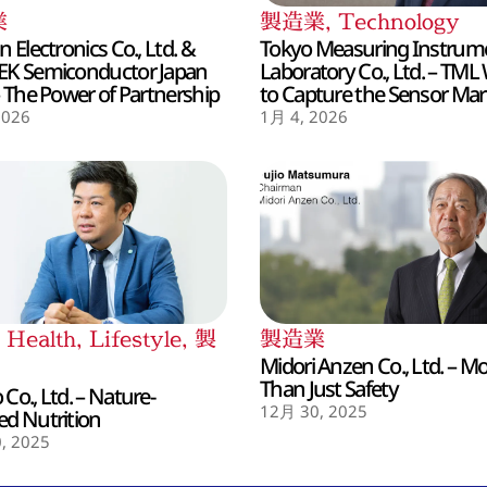
業
製造業
,
Technology
 Electronics Co., Ltd. &
Tokyo Measuring Instrum
EK Semiconductor Japan
Laboratory Co., Ltd. – TML
– The Power of Partnership
to Capture the Sensor Mar
2026
1月 4, 2026
,
Health
,
Lifestyle
,
製
製造業
Midori Anzen Co., Ltd. – M
Than Just Safety
Co., Ltd. – Nature-
12月 30, 2025
d Nutrition
, 2025