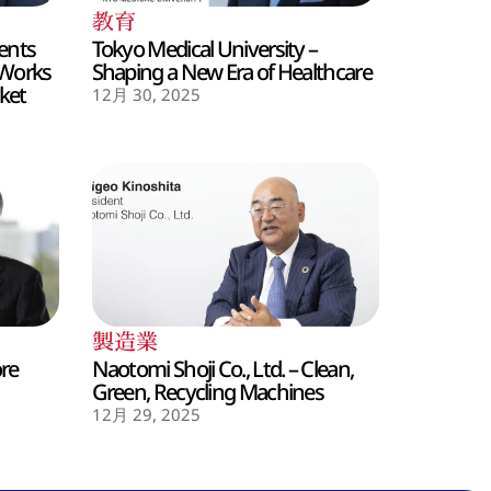
教育
ents
Tokyo Medical University –
 Works
Shaping a New Era of Healthcare
ket
12月 30, 2025
製造業
ore
Naotomi Shoji Co., Ltd. – Clean,
Green, Recycling Machines
12月 29, 2025