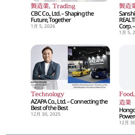
製造業
,
Trading
製造
CBC Co., Ltd. – Shaping the
Sanshin
Future, Together
REALT
Corp. 
1月 5, 2026
1月 5, 
Technology
Food
AZAPA Co., Ltd. – Connecting the
造業
Best of the Best
Hongo 
12月 30, 2025
Powere
12月 30