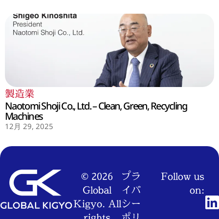
製造業
Naotomi Shoji Co., Ltd. – Clean, Green, Recycling
Machines
12月 29, 2025
© 2026
プラ
Follow us
Global
イバ
on:
Kigyo. All
シー
rights
ポリ