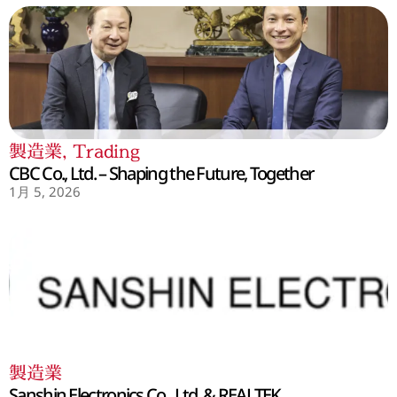
製造業
,
Trading
CBC Co., Ltd. – Shaping the Future, Together
1月 5, 2026
製造業
Sanshin Electronics Co., Ltd. & REALTEK