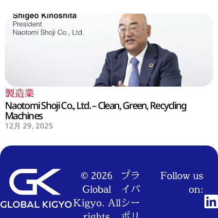
製造業
Naotomi Shoji Co., Ltd. – Clean, Green, Recycling
Machines
12月 29, 2025
© 2026
プラ
Follow us
Global
イバ
on:
Kigyo. All
シー
rights
ポリ