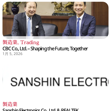
製造業
,
Trading
CBC Co., Ltd. – Shaping the Future, Together
1月 5, 2026
製造業
Sanshin Electronics Co., Ltd. & REALTEK