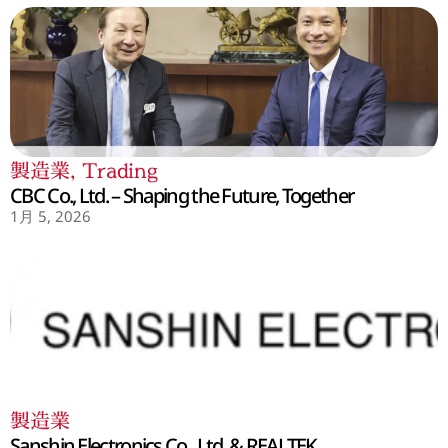
製造業
,
Trading
CBC Co., Ltd. – Shaping the Future, Together
1月 5, 2026
製造業
Sanshin Electronics Co., Ltd. & REALTEK