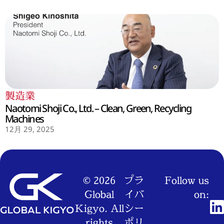
製造業
Naotomi Shoji Co., Ltd. – Clean, Green, Recycling
Machines
12月 29, 2025
© 2026
プラ
Follow us
Global
イバ
on:
Kigyo. All
シー
rights
ポリ