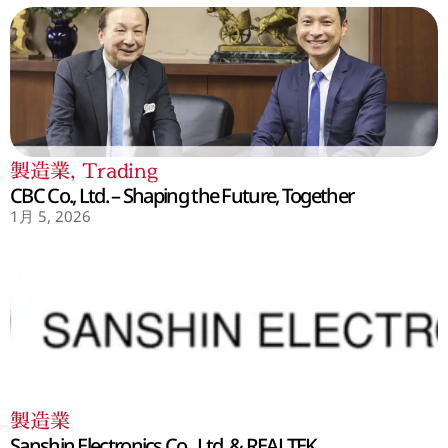
製造業
,
Trading
CBC Co., Ltd. – Shaping the Future, Together
1月 5, 2026
製造業
Sanshin Electronics Co., Ltd. & REALTEK