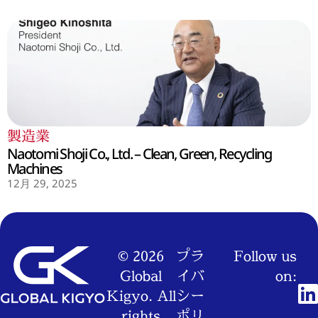
製造業
Naotomi Shoji Co., Ltd. – Clean, Green, Recycling
Machines
12月 29, 2025
© 2026
プラ
Follow us
Global
イバ
on:
Kigyo. All
シー
rights
ポリ