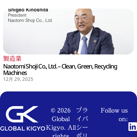
製造業
Naotomi Shoji Co., Ltd. – Clean, Green, Recycling
Machines
12月 29, 2025
© 2026
プラ
Follow us
Global
イバ
on:
Kigyo. All
シー
rights
ポリ