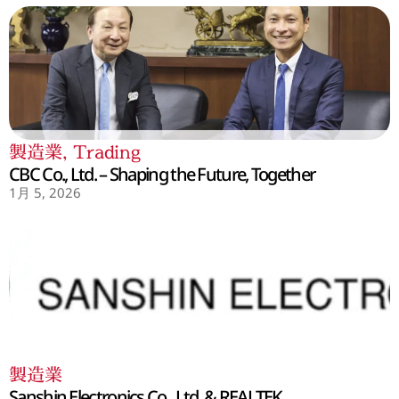
製造業
,
Trading
CBC Co., Ltd. – Shaping the Future, Together
1月 5, 2026
製造業
Sanshin Electronics Co., Ltd. & REALTEK